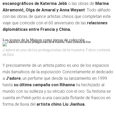
escanográficos de Katerina Jebb
o las obras de
Marina
Abramović, Olga de Amaral y Anna Weyant
. Todo aliñado
con las obras de quince artistas chinos que completan este
viaje que coincide con el 60 aniversario de las
relaciones
diplomáticas entre Francia y China.
Los iconos de la Maison como piezas de colección
J´adore es uno de los protagonistas de la muestra. Fotos cortesía
de Dior
Y precisamente de un artista patrio es uno de los espacios
más llamativos de la exposición. Concretamente el dedicado
a
J’adore
, un perfume que desde su lanzamiento en 1999
hasta
su última campaña con Rihanna
ha hechizado al
mundo con su sutileza y su vínculo con el oro. Su historia se
cuenta en Pekín junto a una cascada flotante de frascos en
forma de lluvia del
artista chino Liu Jianhua.