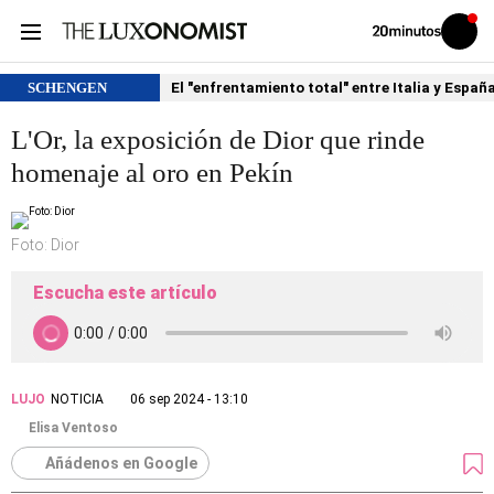
Volver
Iniciar
a
sesión
20MINUTOS.ES
SCHENGEN
El "enfrentamiento total" entre Italia y Españ
L'Or, la exposición de Dior que rinde
homenaje al oro en Pekín
Foto: Dior
Escucha este artículo
LUJO
NOTICIA
06 sep 2024 - 13:10
Elisa Ventoso
Añádenos en Google