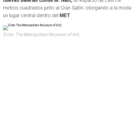
nuevas
Galerías Condé M. Nast
,
un espacio de casi mil
metros cuadrados junto al
Gran Salón
, otorgando a la moda
un lugar central dentro del
MET
.
(Foto: The Metropolitan Museum of Art)