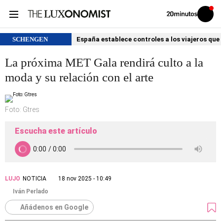
Volver
Iniciar
a
sesión
20MINUTOS.ES
SCHENGEN
España establece controles a los viajeros que 
La próxima MET Gala rendirá culto a la
moda y su relación con el arte
Foto: Gtres
Escucha este artículo
LUJO
NOTICIA
18 nov 2025 - 10:49
Iván Perlado
Añádenos en Google