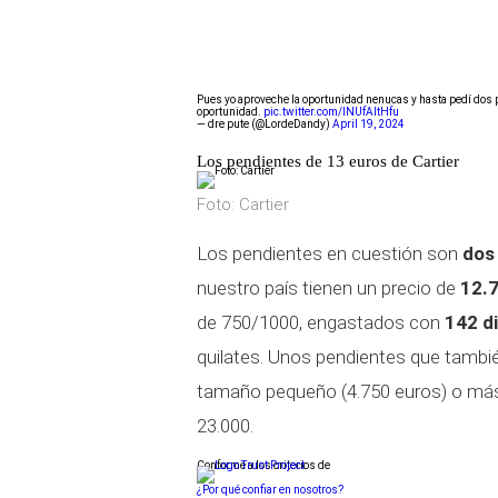
Pues yo aproveche la oportunidad nenucas y hasta pedí dos
oportunidad.
pic.twitter.com/lNUfAItHfu
— dre pute (@LordeDandy)
April 19, 2024
Los pendientes de 13 euros de Cartier
Foto: Cartier
Los pendientes en cuestión son
dos 
nuestro país tienen un precio de
12.7
de 750/1000, engastados con
142 di
quilates. Unos pendientes que tambié
tamaño pequeño (4.750 euros) o más 
23.000.
Conforme a los criterios de
¿Por qué confiar en nosotros?