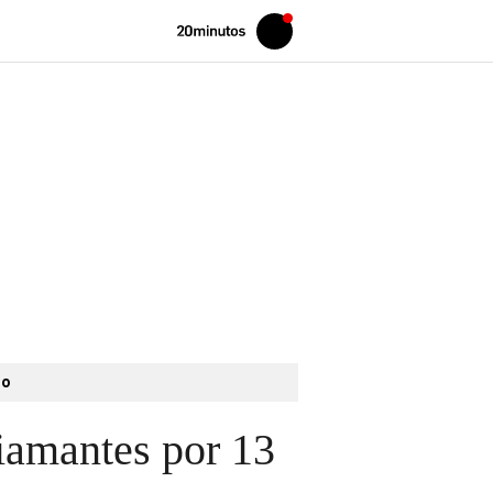
Volver
Iniciar
a
sesión
20MINUTOS.ES
to
diamantes por 13