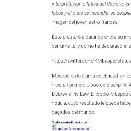
interpretación olfativa del desierto e
lobos y el cielo se incendia, se desp
imagen del joven astro francés.
Éste prestará a partir de ahora su im
perfume tal y como ha declarado el s
https://twitter.com/KMbappe/stat
Mbappé es la última celebridad en c
hicieran primero Jisoo de Blackpink, A
Dobrev e Iris Law. El propio Mbappé u
noticia, cuyo resultado le puede hac
pagados del mundo.
Conforme a los criterios de
¿Por qué confiar en nosotros?