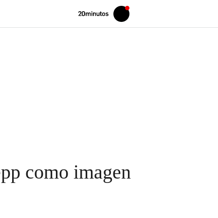
Volver
Iniciar
a
sesión
20MINUTOS.ES
epp como imagen