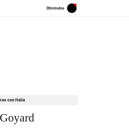
Volver
Iniciar
a
sesión
20MINUTOS.ES
ras con Italia
s Goyard