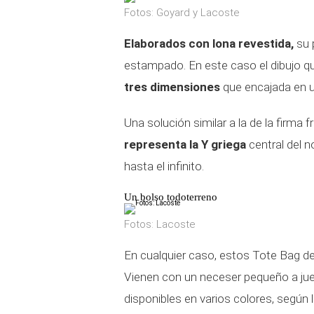
Fotos: Goyard y Lacoste
Elaborados con lona revestida,
su p
estampado. En este caso el dibujo que
tres dimensiones
que encajada en u
Una solución similar a la de la firma
representa la Y griega
central del n
hasta el infinito.
Un bolso todoterreno
Fotos: Lacoste
En cualquier caso, estos Tote Bag 
Vienen con un neceser pequeño a jue
disponibles en varios colores, según l