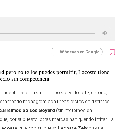
Añádenos en Google
d pero no te los puedes permitir, Lacoste tiene
ecio sin competencia.
oncepto es el mismo. Un bolso estilo tote, de lona,
estampado monogram con líneas rectas en distintos
s carísimos bolsos Goyard
(sin meternos en
) que, por supuesto, otras marcas han querido imitar. La
Lacoste
, que con su nuevo
Lacoste Zely
clava el