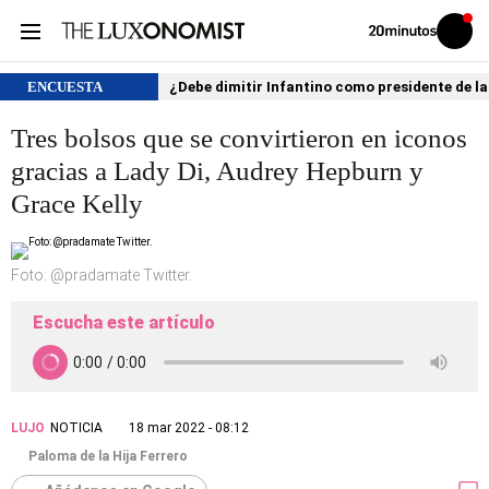
Volver
Iniciar
a
sesión
20MINUTOS.ES
ENCUESTA
¿Debe dimitir Infantino como presidente de la
Tres bolsos que se convirtieron en iconos
gracias a Lady Di, Audrey Hepburn y
Grace Kelly
Foto: @pradamate Twitter.
Escucha este artículo
LUJO
NOTICIA
18 mar 2022 - 08:12
Paloma de la Hija Ferrero