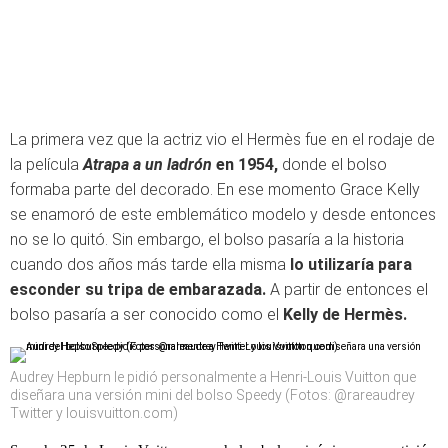
La primera vez que la actriz vio el Hermès fue en el rodaje de
la película
Atrapa a un ladrón
en 1954,
donde el bolso
formaba parte del decorado. En ese momento Grace Kelly
se enamoró de este emblemático modelo y desde entonces
no se lo quitó. Sin embargo, el bolso pasaría a la historia
cuando dos años más tarde ella misma
lo utilizaría para
esconder su tripa de embarazada.
A partir de entonces el
bolso pasaría a ser conocido como el
Kelly de Hermès.
Audrey Hepburn le pidió personalmente a Henri-Louis Vuitton que
diseñara una versión mini del bolso Speedy (Fotos: @rareaudrey
Twitter y louisvuitton.com)