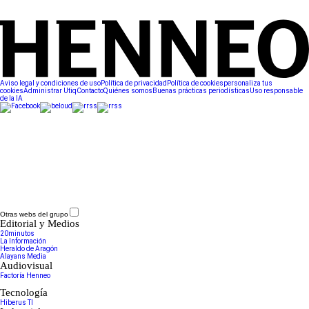
Aviso legal y condiciones de uso
Política de privacidad
Política de cookies
personaliza tus
cookies
Administrar Utiq
Contacto
Quiénes somos
Buenas prácticas periodísticas
Uso responsable
de la IA
Otras webs del grupo
Editorial y Medios
20minutos
La Información
Heraldo de Aragón
Alayans Media
Audiovisual
Factoría Henneo
Tecnología
Hiberus TI