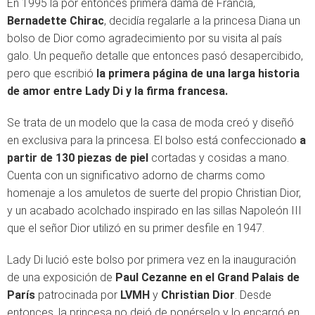
En 1995 la por entonces primera dama de Francia,
Bernadette Chirac
, decidía regalarle a la princesa Diana un
bolso de Dior como agradecimiento por su visita al país
galo. Un pequeño detalle que entonces pasó desapercibido,
pero que escribió
la primera página de una larga historia
de amor entre Lady Di y la firma
francesa.
Se trata de un modelo que la casa de moda creó y diseñó
en exclusiva para la princesa. El bolso está confeccionado
a
partir de 130 piezas de piel
cortadas y cosidas a mano.
Cuenta con un significativo adorno de charms como
homenaje a los amuletos de suerte del propio Christian Dior,
y un acabado acolchado inspirado en las sillas Napoleón III
que el señor Dior utilizó en su primer desfile en 1947.
Lady Di lució este bolso por primera vez en la inauguración
de una exposición de
Paul Cezanne en el Grand Palais de
París
patrocinada por
LVMH
y
Christian Dior
. Desde
entonces, la princesa no dejó de ponérselo y lo encargó en