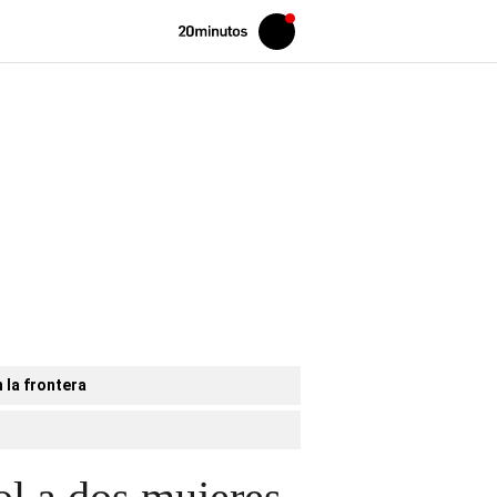
Volver
Iniciar
a
sesión
20MINUTOS.ES
 la frontera