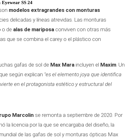
 Eyewear SS 24
 son
modelos extragrandes con monturas
icies delicadas y líneas atrevidas. Las monturas
o
o de
alas de mariposa
conviven con otras más
as que se combina el carey o el plástico con
muchas gafas de sol de
Max Mara
incluyen el
Maxim
. Un
e que según explican
"es el elemento joya que identifica
ierte en el protagonista estético y estructural del
rupo Marcolin
se remonta a septiembre de 2020. Por
ó la licencia por la que se encargaba del diseño, la
a mundial de las gafas de sol y monturas ópticas Max