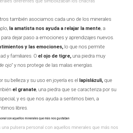
erales diferentes que simbolizaban los chacras
o
sotros también asociamos cada uno de los minerales
plo,
la amatista nos ayuda a relajar la mente
, a
, para dejar paso a emociones y aprendizajes nuevos.
ntimientos y las emociones,
lo que nos permite
ad y familiares. O
el ojo de tigre,
una piedra muy
e ojo"
y nos protege de las malas energías.
 su belleza y su uso en joyería es el
lapislázuli,
que
ambién
el granate
, una piedra que se caracteriza por su
especial, y es que nos ayuda a sentirnos bien, a
irnos libres.
 una pulsera personal con aquellos minerales que más nos