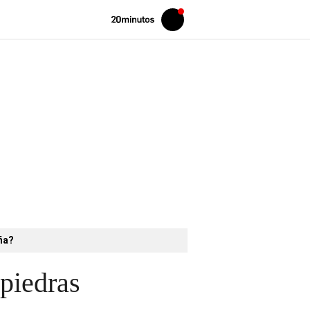
Volver
Iniciar
a
sesión
20MINUTOS.ES
aña?
 piedras