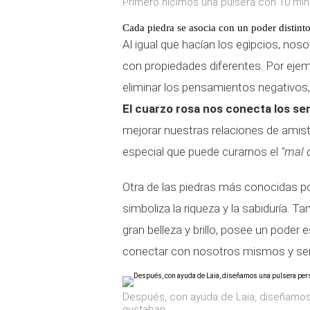
Primero hicimos una pulsera con 10 min
Cada piedra se asocia con un poder distint
Al igual que hacían los egipcios, no
con propiedades diferentes. Por ejem
eliminar los pensamientos negativos
El cuarzo rosa nos conecta los se
mejorar nuestras relaciones de amist
especial que puede curarnos el
"mal d
Otra de las piedras más conocidas por
simboliza la riqueza y la sabiduría. T
gran belleza y brillo, posee un poder 
conectar con nosotros mismos y sent
Después, con ayuda de Laia, diseñamos
gustaban