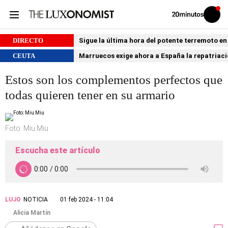
Volver
Iniciar
a
sesión
20MINUTOS.ES
DIRECTO
Sigue la última hora del potente terremoto e
CEUTA
Marruecos exige ahora a España la repatria
Estos son los complementos perfectos que
todas quieren tener en su armario
Foto: Miu Miu
Escucha este artículo
LUJO
NOTICIA
01 feb 2024 - 11:04
Alicia Martín