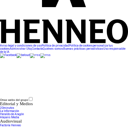
Aviso legal y condiciones de uso
Política de privacidad
Política de cookies
personaliza tus
cookies
Administrar Utiq
Contacto
Quiénes somos
Buenas prácticas periodísticas
Uso responsable
de la IA
Otras webs del grupo
Editorial y Medios
20minutos
La Información
Heraldo de Aragón
Alayans Media
Audiovisual
Factoría Henneo