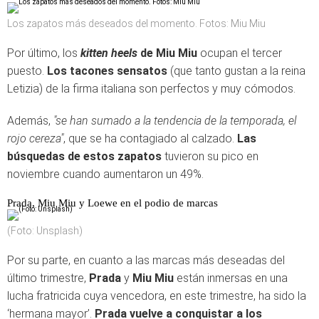
Los zapatos más deseados del momento. Fotos: Miu Miu
Por último, los
kitten heels
de Miu Miu
ocupan el tercer
puesto.
Los tacones sensatos
(que tanto gustan a la reina
Letizia) de la firma italiana son perfectos y muy cómodos.
Además,
"se han sumado a la tendencia de la temporada, el
rojo cereza"
, que se ha contagiado al calzado.
Las
búsquedas de estos zapatos
tuvieron su pico en
noviembre cuando aumentaron un 49%.
Prada, Miu Miu y Loewe en el podio de marcas
(Foto: Unsplash)
Por su parte, en cuanto a las marcas más deseadas del
último trimestre,
Prada
y
Miu Miu
están inmersas en una
lucha fratricida cuya vencedora, en este trimestre, ha sido la
‘hermana mayor’.
Prada vuelve a conquistar a los