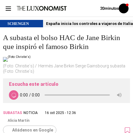
Volver
Iniciar
a
sesión
20MINUTOS.ES
SCHENGEN
España inicia los controles a viajeros de Itali
A subasta el bolso HAC de Jane Birkin
que inspiró el famoso Birkin
(Foto: Christie´s)
Hermès Jane Birkin Serge Gainsbourg subasta
(Foto: Christie´s)
Escucha este artículo
SUBASTAS
NOTICIA
16 oct 2025 - 12:36
Alicia Martín
Añádenos en Google