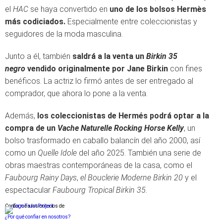
el
HAC
se haya convertido en
uno de los bolsos Hermès
más codiciados.
Especialmente entre coleccionistas y
seguidores de la moda masculina.
Junto a él, también
saldrá a la venta un
Birkin 35
negro
vendido originalmente por Jane Birkin
con fines
benéficos. La actriz lo firmó antes de ser entregado al
comprador, que ahora lo pone a la venta.
Además,
los coleccionistas de Hermés podrá optar a la
compra de un
Vache Naturelle Rocking Horse Kelly
, un
bolso trasformado en caballo balancín del año 2000, así
como un
Quelle Idole
del año 2025. También una serie de
obras maestras contemporáneas de la casa, como el
Faubourg Rainy Days
,
el Bouclerie Moderne Birkin 20
y el
espectacular
Faubourg Tropical Birkin 35.
Conforme a los criterios de
¿Por qué confiar en nosotros?