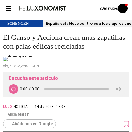
Volver
Iniciar
a
sesión
20MINUTOS.ES
SCHENGEN
España establece controles a los viajeros que 
El Ganso y Acciona crean unas zapatillas
con palas eólicas recicladas
el-ganso-y-acciona
Escucha este artículo
LUJO
NOTICIA
14 dic 2023 - 13:08
Alicia Martín
Añádenos en Google