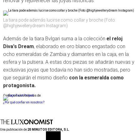
renovar y rejuvenecer las joyas históricas.
La tiara pode además lucirse como collar y broche (Foto:
@highjewellerydream Instagram)
Además de la tiara Bvlgari suma a la colección
el reloj
Diva's Dream
, elaborado en oro blanco engastado con
ocho esmeraldas de Zambia y diamantes en la caja, en la
esfera y la pulsera. A estas dos piezas se añadirán nuevas y
exclusivas joyas que todavía no han sido mostradas, pero
que seguirán el mismo diseño
con la esmeralda como
protagonista.
Conforme a los criterios de
¿Por qué confiar en nosotros?
Una publicación de:
20 MINUTOS EDITORA, S.L.