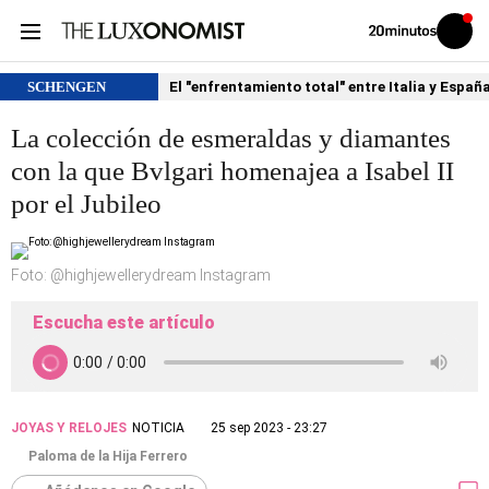
Volver
Iniciar
a
sesión
20MINUTOS.ES
SCHENGEN
El "enfrentamiento total" entre Italia y Españ
La colección de esmeraldas y diamantes
con la que Bvlgari homenajea a Isabel II
por el Jubileo
Foto: @highjewellerydream Instagram
Escucha este artículo
JOYAS Y RELOJES
NOTICIA
25 sep 2023 - 23:27
Paloma de la Hija Ferrero