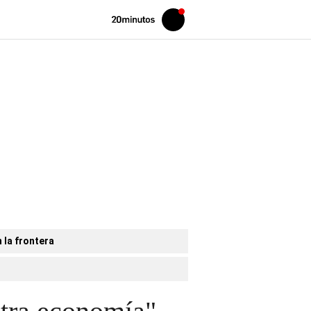
Volver
Iniciar
a
sesión
20MINUTOS.ES
 la frontera