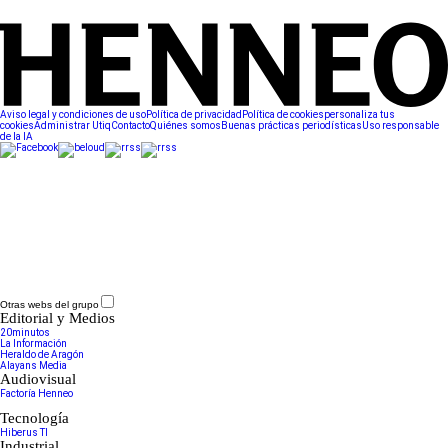
Aviso legal y condiciones de uso
Política de privacidad
Política de cookies
personaliza tus
cookies
Administrar Utiq
Contacto
Quiénes somos
Buenas prácticas periodísticas
Uso responsable
de la IA
Otras webs del grupo
Editorial y Medios
20minutos
La Información
Heraldo de Aragón
Alayans Media
Audiovisual
Factoría Henneo
Tecnología
Hiberus TI
Industrial