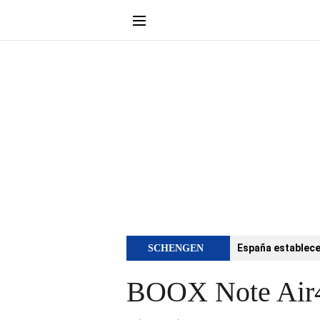
España establece 
SCHENGEN
BOOX Note Air4 C