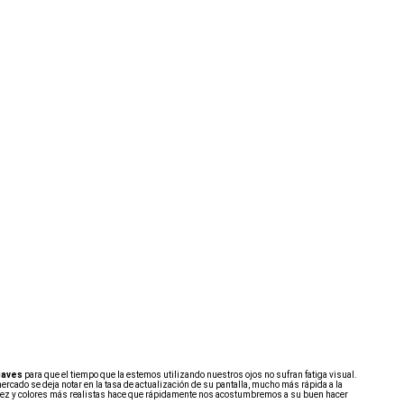
uaves
para que el tiempo que la estemos utilizando nuestros ojos no sufran fatiga visual.
ercado se deja notar en la tasa de actualización de su pantalla, mucho más rápida a la
itidez y colores más realistas hace que rápidamente nos acostumbremos a su buen hacer