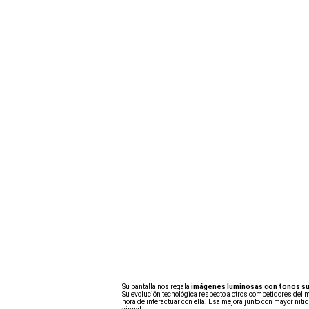
Su pantalla nos regala
imágenes luminosas con tonos s
Su evolución tecnológica respecto a otros competidores del m
hora de interactuar con ella. Esa mejora junto con mayor n