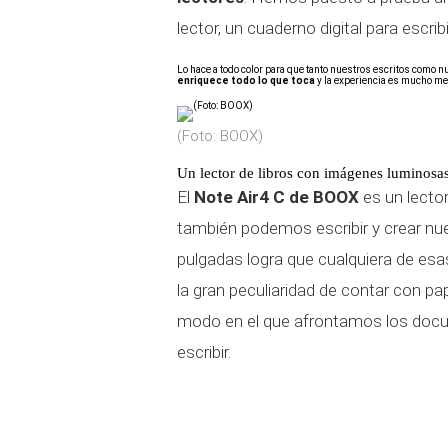
lector, un cuaderno digital para escri
Lo hace a todo color para que tanto nuestros escritos como 
enriquece todo lo que toca
y la experiencia es mucho mej
(Foto: BOOX)
Un lector de libros con imágenes luminosa
El
Note Air4 C de BOOX
es un lector
también podemos escribir y crear nue
pulgadas logra que cualquiera de esas
la gran peculiaridad de contar con pa
modo en el que afrontamos los docu
escribir.