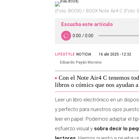
(Foto: BOOX)
BOOX Note Air4 C (Foto:
Escucha este artículo
LIFESTYLE
NOTICIA
16 abr 2025 - 12:32
Eduardo Payán Moreno
Con el Note Air4 C tenemos tod
libros o cómics que nos ayudan a
Leer un libro electrónico en un dispo
y perfecto para nuestros ojos puesto 
leer en papel. Podemos adaptar el ti
esfuerzo visual y
sobra decir lo peq
lectores
. Hemos puesto a prueba un