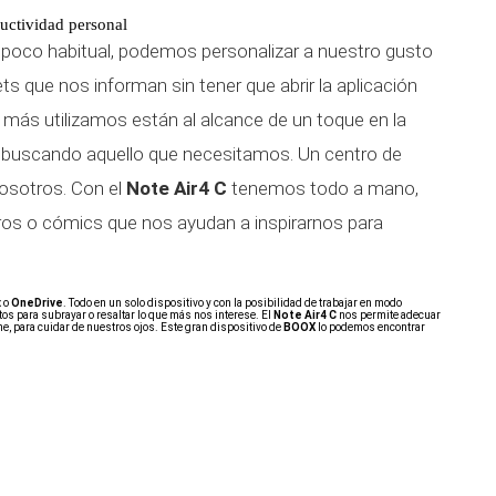
uctividad personal
 poco habitual, podemos personalizar a nuestro gusto
gets que nos informan sin tener que abrir la aplicación
más utilizamos están al alcance de un toque en la
te buscando aquello que necesitamos. Un centro de
nosotros. Con el
Note Air4 C
tenemos todo a mano,
ros o cómics que nos ayudan a inspirarnos para
x
o
OneDrive
. Todo en un solo dispositivo y con la posibilidad de trabajar en modo
s para subrayar o resaltar lo que más nos interese. El
Note Air4 C
nos permite adecuar
oche, para cuidar de nuestros ojos. Este gran dispositivo de
BOOX
lo podemos encontrar