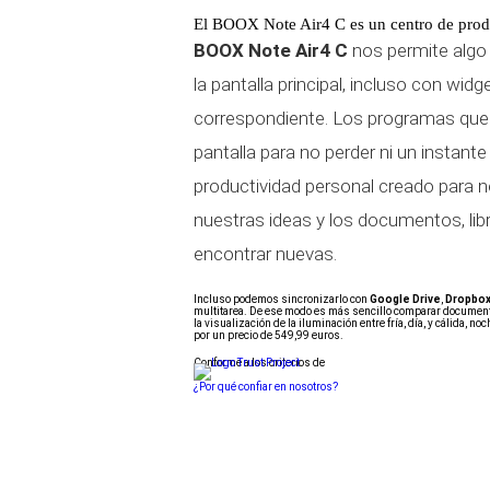
El BOOX Note Air4 C es un centro de prod
BOOX Note Air4 C
nos permite algo
la pantalla principal, incluso con wid
correspondiente. Los programas que 
pantalla para no perder ni un instan
productividad personal creado para 
nuestras ideas y los documentos, lib
encontrar nuevas.
Incluso podemos sincronizarlo con
Google Drive
,
Dropbo
multitarea. De ese modo es más sencillo comparar documento
la visualización de la iluminación entre fría, día, y cálida, n
por un precio de 549,99 euros.
Conforme a los criterios de
¿Por qué confiar en nosotros?