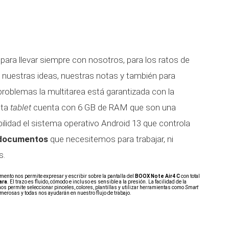
 para llevar siempre con nosotros, para los ratos de
a nuestras ideas, nuestras notas y también para
 problemas la multitarea está garantizada con la
sta
tablet
cuenta con 6 GB de RAM que son una
bilidad el sistema operativo Android 13 que controla
s documentos
que necesitemos para trabajar, ni
s.
lemento nos permite expresar y escribir sobre la pantalla del
BOOX Note Air4 C
con total
ara
. El trazo es fluido, cómodo e incluso es sensible a la presión. La facilidad de la
nos permite seleccionar pinceles, colores, plantillas y utilizar herramientas como
Smart
umerosas y todas nos ayudarán en nuestro flujo de trabajo.