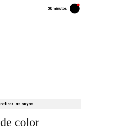
Volver
Iniciar
a
sesión
20MINUTOS.ES
retirar los suyos
de color