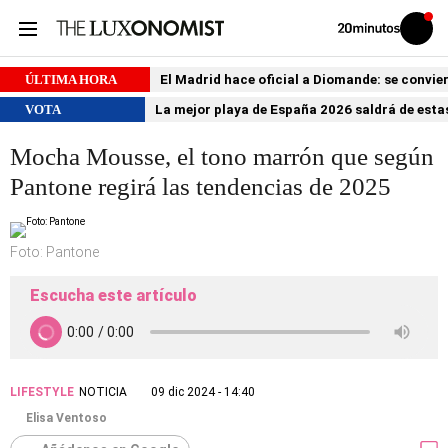
Volver
Iniciar
a
sesión
20MINUTOS.ES
ÚLTIMA HORA
El Madrid hace oficial a Diomande: se conviert
VOTA
La mejor playa de España 2026 saldrá de estas
Mocha Mousse, el tono marrón que según
Pantone regirá las tendencias de 2025
Foto: Pantone
Escucha este artículo
LIFESTYLE
NOTICIA
09 dic 2024 - 14:40
Elisa Ventoso