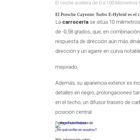
El coche acelera de 0 a 100 kilómetros
El Porsche Cayenne Turbo E-Hybrid es el c
La
carrocería
se sitúa 10 milímetros 
de -0,58 grados, que, en combinació
respuesta de dirección aún más dinám
dirección y un agarre en curva notab
mejorado.
Además, su apariencia exterior es in
detalles en negro, prolongaciones ta
en el techo, un difusor trasero de ca
posición central.
Conforme a los criterios de
¿Por qué confiar en nosotros?
Más información sobre: