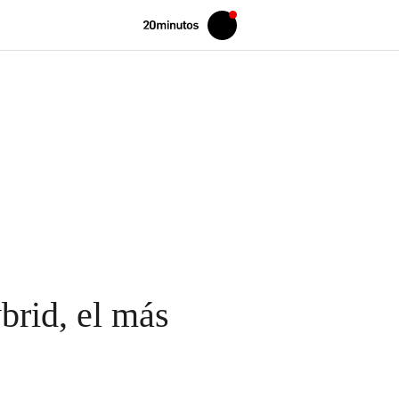
Volver
Iniciar
a
sesión
20MINUTOS.ES
brid, el más