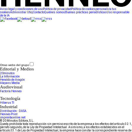
Aviso legal y condiciones de uso
Política de privacidad
Política de cookies
personaliza tus
cookies
Administrar Utiq
Contacto
Quiénes somos
Buenas prácticas periodísticas
Uso responsable
de la IA
Otras webs del grupo
Editorial y Medios
20minutos
La Información
Heraldo de Aragón
Alayans Media
Audiovisual
Factoría Henneo
Tecnología
Hiberus TI
Industrial
Distribución - DASA
Henneo Print
imprentaonline.net
© 20 Minutos Editora, S.L.
Queda prohibida toda reproducción sin permiso escrito de la empresa a los efectos del artículo 32.1,
párrafo segundo, de la Ley de Propiedad Intelectual. Asimismo, a los efectos establecidos en el
artículo 33.1 de Ley de Propiedad Intelectual, la empresa hace constar la correspondiente reserva de