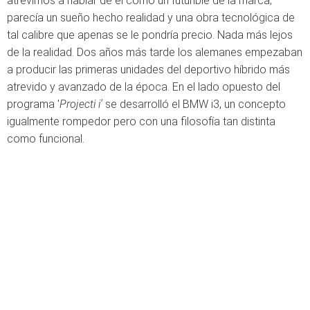
atrevimos a hablar de él como un futurible de la marca;
parecía un sueño hecho realidad y una obra tecnológica de
tal calibre que apenas se le pondría precio. Nada más lejos
de la realidad. Dos años más tarde los alemanes empezaban
a producir las primeras unidades del deportivo híbrido más
atrevido y avanzado de la época. En el lado opuesto del
programa '
Projecti i'
se desarrolló el BMW i3, un concepto
igualmente rompedor pero con una filosofía tan distinta
como funcional.