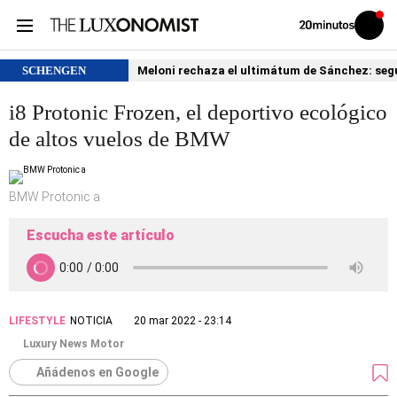
Volver
Iniciar
a
sesión
20MINUTOS.ES
SCHENGEN
Meloni rechaza el ultimátum de Sánchez: segu
i8 Protonic Frozen, el deportivo ecológico
de altos vuelos de BMW
BMW Protonic a
Escucha este artículo
LIFESTYLE
NOTICIA
20 mar 2022 - 23:14
Luxury News Motor
Añádenos en Google