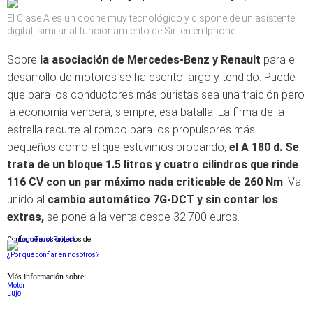
El Clase A es un coche muy tecnológico y dispone de un asistente
digital, similar al funcionamiento de Siri en en Iphone
Sobre
la asociación de Mercedes-Benz y Renault
para el
desarrollo de motores se ha escrito largo y tendido. Puede
que para los conductores más puristas sea una traición pero
la economía vencerá, siempre, esa batalla. La firma de la
estrella recurre al rombo para los propulsores más
pequeños como el que estuvimos probando,
el A 180 d. Se
trata de un bloque 1.5 litros y cuatro cilindros que rinde
116 CV con un par máximo nada criticable de 260 Nm
. Va
unido al
cambio automático 7G-DCT y sin contar los
extras,
se pone a la venta desde 32.700 euros.
Conforme a los criterios de
¿Por qué confiar en nosotros?
Más información sobre:
Motor
Lujo