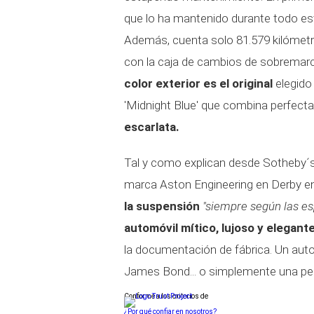
que lo ha mantenido durante todo es
Además, cuenta solo 81.579 kilómetros
con la caja de cambios de sobremarc
color exterior es el original
elegido
'Midnight Blue' que combina perfect
escarlata.
Tal y como explican desde Sotheby´s
marca Aston Engineering en Derby en
la suspensión
"siempre según las es
automóvil mítico, lujoso y elegant
la documentación de fábrica. Un auto
James Bond... o simplemente una per
Conforme a los criterios de
¿Por qué confiar en nosotros?