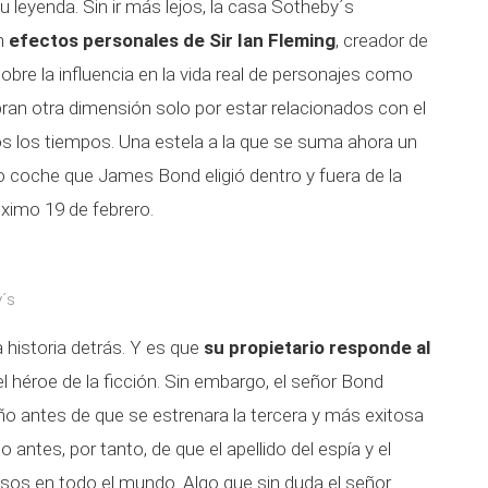
su leyenda. Sin ir más lejos, la casa Sotheby´s
on
efectos personales de Sir Ian Fleming
, creador de
 sobre la influencia en la vida real de personajes como
an otra dimensión solo por estar relacionados con el
 los tiempos. Una estela a la que se suma ahora un
ico coche que James Bond eligió dentro y fuera de la
óximo 19 de febrero.
´s
 historia detrás. Y es que
su propietario responde al
l héroe de la ficción. Sin embargo, el señor Bond
 antes de que se estrenara la tercera y más exitosa
o antes, por tanto, de que el apellido del espía y el
sos en todo el mundo. Algo que sin duda el señor