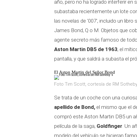
año, pero no ha logrado interferir en 
subastaba recientemente un lote c
las novelas de '007', incluido un libro
James Bond, Q o M. Objetos que cobr
agente secreto más famoso de todos
Aston Martin DB5 de 1963
, el mít
pantalla, y que saldrá a subasta el pr
El Aston Martin del Señor Bond
Foto Tim Scott, cortesía de RM Sotheby
Se trata de un coche con una curiosa
apellido de Bond,
el mismo que el de
compró este Aston Martin DB5 un año
película de la saga,
Goldfinger
. Un añ
modelo del vehículo se hicieran famo