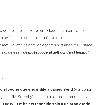
 su coche, que le hizo tener incluso un encontronazo
la película por conducir a más velocidad de la
mbre y al decir Bond, los agentes pensaron que estaba
 salí de esa y
después jugué al golf con Ian Fleming
"
,
´s
ue
el coche que encandiló a James Bond
(y al señor
uja de RM Sotheby´s debido a sus características y su
 lugar porque
ha pertenecido solo a un propietario
,