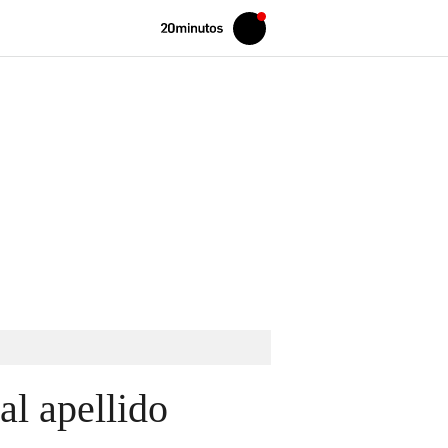
Volver
Iniciar
a
sesión
20MINUTOS.ES
l apellido