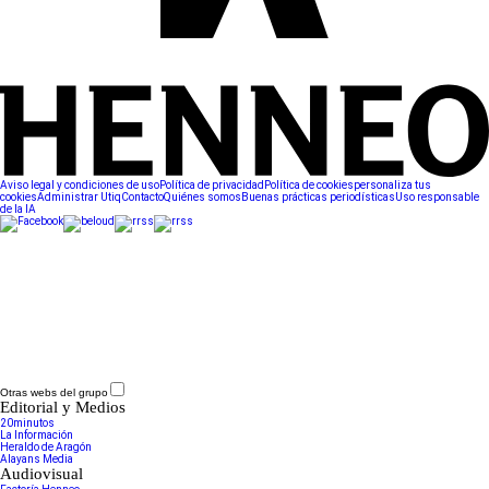
Aviso legal y condiciones de uso
Política de privacidad
Política de cookies
personaliza tus
cookies
Administrar Utiq
Contacto
Quiénes somos
Buenas prácticas periodísticas
Uso responsable
de la IA
Otras webs del grupo
Editorial y Medios
20minutos
La Información
Heraldo de Aragón
Alayans Media
Audiovisual