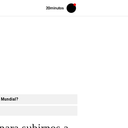
Volver
Iniciar
a
sesión
20MINUTOS.ES
l Mundial?