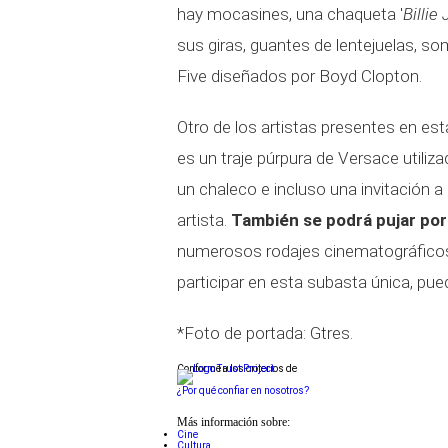
hay mocasines, una chaqueta '
Billie 
sus giras, guantes de lentejuelas, s
Five diseñados por Boyd Clopton.
Otro de los artistas presentes en es
es un traje púrpura de Versace utili
un chaleco e incluso una invitación 
artista.
También se podrá pujar por
numerosos rodajes cinematográficos. 
participar en esta subasta única, pue
*Foto de portada: Gtres.
Conforme a los criterios de
¿Por qué confiar en nosotros?
Más información sobre:
Cine
Cultura