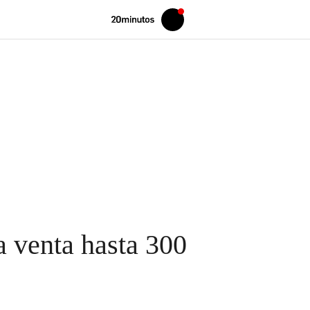
Volver
Iniciar
a
sesión
20MINUTOS.ES
la venta hasta 300