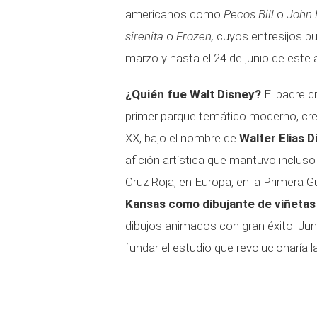
americanos como
Pecos Bill
o
John 
sirenita
o
Frozen,
cuyos entresijos p
marzo y hasta el 24 de junio de este 
¿Quién fue Walt Disney?
El padre c
primer parque temático moderno, crec
XX, bajo el nombre de
Walter Elias D
afición artística que mantuvo incluso
Cruz Roja, en Europa, en la Primera G
Kansas como dibujante de viñetas 
dibujos animados con gran éxito. Ju
fundar el estudio que revolucionaría l