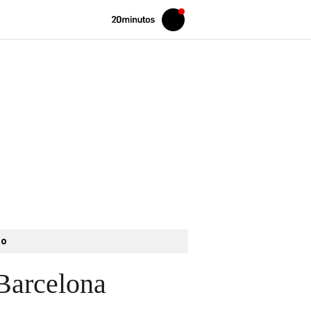
Volver
Iniciar
a
sesión
20MINUTOS.ES
to
 Barcelona