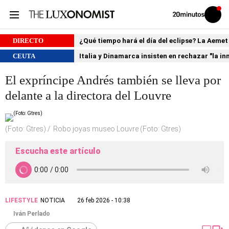
Volver
Iniciar
a
sesión
20MINUTOS.ES
DIRECTO
¿Qué tiempo hará el día del eclipse? La Aemet
CEUTA
Italia y Dinamarca insisten en rechazar "la i
El expríncipe Andrés también se lleva por
delante a la directora del Louvre
(Foto: Gtres)
Robo joyas museo Louvre (Foto: Gtres)
Escucha este artículo
LIFESTYLE
NOTICIA
26 feb 2026 - 10:38
Iván Perlado