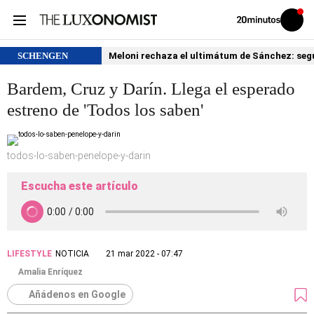
Volver
Iniciar
a
sesión
20MINUTOS.ES
SCHENGEN
Meloni rechaza el ultimátum de Sánchez: segu
Bardem, Cruz y Darín. Llega el esperado
estreno de 'Todos los saben'
todos-lo-saben-penelope-y-darin
Escucha este artículo
LIFESTYLE
NOTICIA
21 mar 2022 - 07:47
Amalia Enríquez
Añádenos en Google