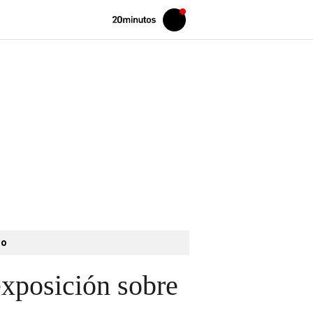
Volver
Iniciar
a
sesión
20MINUTOS.ES
to
exposición sobre