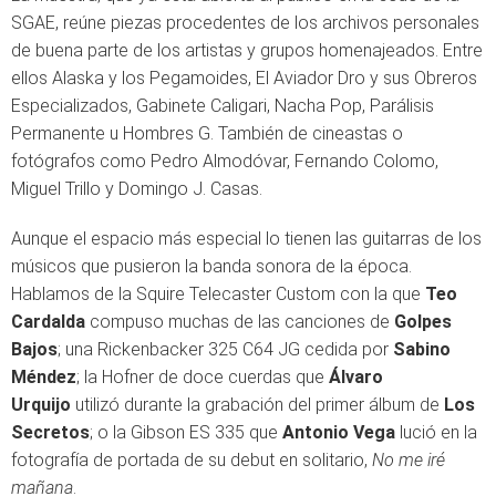
SGAE, reúne piezas procedentes de los archivos personales
de buena parte de los artistas y grupos homenajeados. Entre
ellos Alaska y los Pegamoides, El Aviador Dro y sus Obreros
Especializados, Gabinete Caligari, Nacha Pop, Parálisis
Permanente u Hombres G. También de cineastas o
fotógrafos como Pedro Almodóvar, Fernando Colomo,
Miguel Trillo y Domingo J. Casas.
Aunque el espacio más especial lo tienen las guitarras de los
músicos que pusieron la banda sonora de la época.
Hablamos de la Squire Telecaster Custom con la que
Teo
Cardalda
compuso muchas de las canciones de
Golpes
Bajos
; una Rickenbacker 325 C64 JG cedida por
Sabino
Méndez
; la Hofner de doce cuerdas que
Álvaro
Urquijo
utilizó durante la grabación del primer álbum de
Los
Secretos
; o la Gibson ES 335 que
Antonio Vega
lució en la
fotografía de portada de su debut en solitario,
No me iré
mañana
.