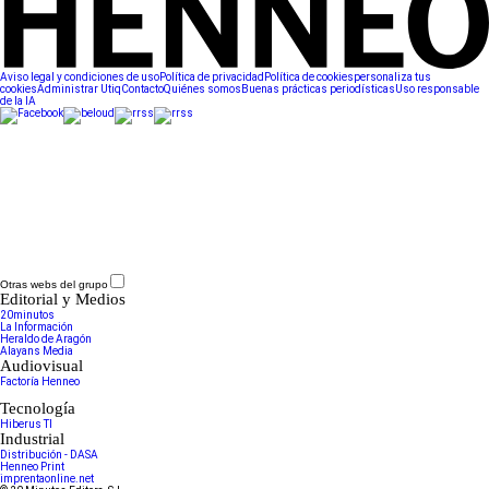
Aviso legal y condiciones de uso
Política de privacidad
Política de cookies
personaliza tus
cookies
Administrar Utiq
Contacto
Quiénes somos
Buenas prácticas periodísticas
Uso responsable
de la IA
Otras webs del grupo
Editorial y Medios
20minutos
La Información
Heraldo de Aragón
Alayans Media
Audiovisual
Factoría Henneo
Tecnología
Hiberus TI
Industrial
Distribución - DASA
Henneo Print
imprentaonline.net