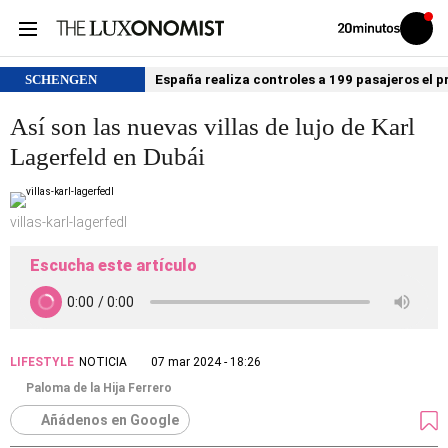
Volver
Iniciar
a
sesión
20MINUTOS.ES
SCHENGEN
España realiza controles a 199 pasajeros el p
Así son las nuevas villas de lujo de Karl
Lagerfeld en Dubái
villas-karl-lagerfedl
Escucha este artículo
LIFESTYLE
NOTICIA
07 mar 2024 - 18:26
Paloma de la Hija Ferrero
Añádenos en Google