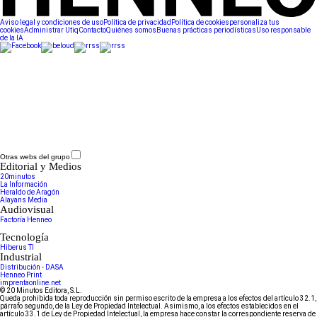
Aviso legal y condiciones de uso
Política de privacidad
Política de cookies
personaliza tus
cookies
Administrar Utiq
Contacto
Quiénes somos
Buenas prácticas periodísticas
Uso responsable
de la IA
Otras webs del grupo
Editorial y Medios
20minutos
La Información
Heraldo de Aragón
Alayans Media
Audiovisual
Factoría Henneo
Tecnología
Hiberus TI
Industrial
Distribución - DASA
Henneo Print
imprentaonline.net
© 20 Minutos Editora, S.L.
Queda prohibida toda reproducción sin permiso escrito de la empresa a los efectos del artículo 32.1,
párrafo segundo, de la Ley de Propiedad Intelectual. Asimismo, a los efectos establecidos en el
artículo 33.1 de Ley de Propiedad Intelectual, la empresa hace constar la correspondiente reserva de