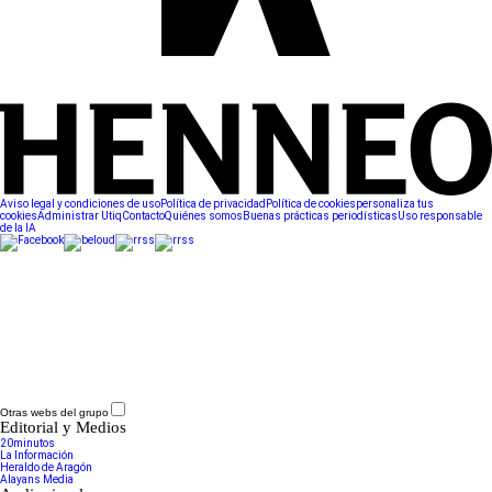
Aviso legal y condiciones de uso
Política de privacidad
Política de cookies
personaliza tus
cookies
Administrar Utiq
Contacto
Quiénes somos
Buenas prácticas periodísticas
Uso responsable
de la IA
Otras webs del grupo
Editorial y Medios
20minutos
La Información
Heraldo de Aragón
Alayans Media