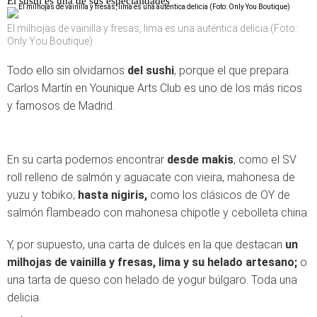
El sushi es una de sus especialidades
El milhojas de vainilla y fresas, lima es una auténtica delicia (Foto:
Only You Boutique)
Todo ello sin olvidarnos
del sushi
, porque el que prepara
Carlos Martín en Younique Arts Club es uno de los más ricos
y famosos de Madrid.
En su carta podemos encontrar
desde makis
, como el SV
roll relleno de salmón y aguacate con vieira, mahonesa de
yuzu y tobiko;
hasta nigiris,
como los clásicos de OY de
salmón flambeado con mahonesa chipotle y cebolleta china.
Y, por supuesto, una carta de dulces en la que destacan
un
milhojas de vainilla y fresas, lima y su helado artesano;
o
una tarta de queso con helado de yogur búlgaro. Toda una
delicia.