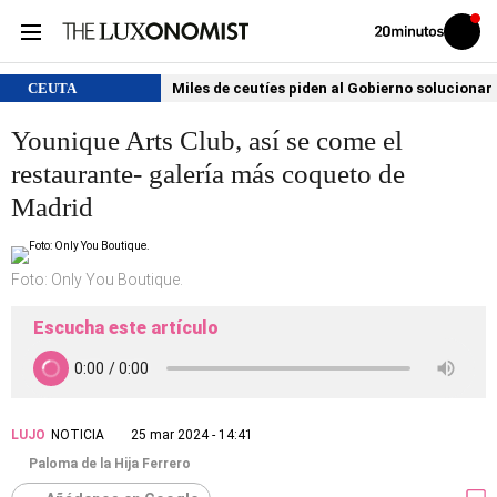
Volver
Iniciar
a
sesión
20MINUTOS.ES
CEUTA
Miles de ceutíes piden al Gobierno solucionar
Younique Arts Club, así se come el
restaurante- galería más coqueto de
Madrid
Foto: Only You Boutique.
Escucha este artículo
LUJO
NOTICIA
25 mar 2024 - 14:41
Paloma de la Hija Ferrero