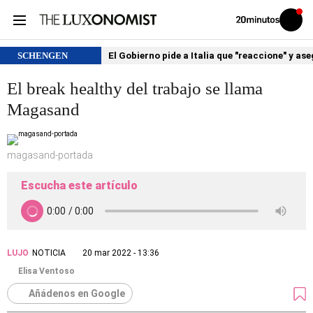
Volver
Iniciar
a
sesión
20MINUTOS.ES
SCHENGEN
El Gobierno pide a Italia que "reaccione" y as
El break healthy del trabajo se llama
Magasand
magasand-portada
Escucha este artículo
LUJO
NOTICIA
20 mar 2022 - 13:36
Elisa Ventoso
Añádenos en Google