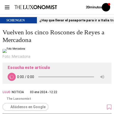
Volver
Iniciar
a
sesión
20MINUTOS.ES
SCHENGEN
¿Hay que llevar el pasaporte para ir a Italia
Vuelven los cinco Roscones de Reyes a
Mercadona
Foto: Mercadona
Escucha este artículo
LUJO
NOTICIA
03 ene 2024 - 12:22
The Luxonomist
Añádenos en Google