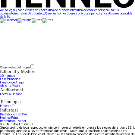
Aviso legal y condiciones de uso
Política de privacidad
Política de cookies
personaliza tus
cookies
Administrar Utiq
Contacto
Quiénes somos
Buenas prácticas periodísticas
Uso responsable
de la IA
Otras webs del grupo
Editorial y Medios
20minutos
La Información
Heraldo de Aragón
Alayans Media
Audiovisual
Factoría Henneo
Tecnología
Hiberus TI
Industrial
Distribución - DASA
Henneo Print
imprentaonline.net
© 20 Minutos Editora, S.L.
Queda prohibida toda reproducción sin permiso escrito de la empresa a los efectos del artículo 32.1,
párrafo segundo, de la Ley de Propiedad Intelectual. Asimismo, a los efectos establecidos en el
artículo 33.1 de Ley de Propiedad Intelectual, la empresa hace constar la correspondiente reserva de