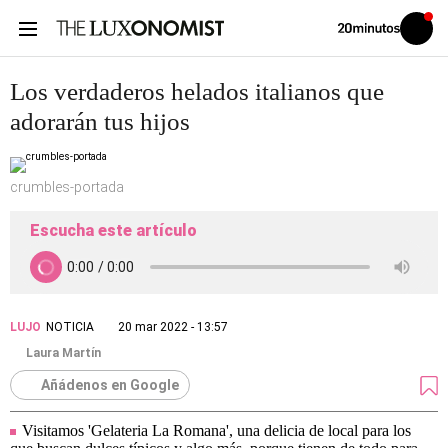
Volver
Iniciar
a
sesión
20MINUTOS.ES
Los verdaderos helados italianos que
adorarán tus hijos
crumbles-portada
Escucha este artículo
LUJO
NOTICIA
20 mar 2022 - 13:57
Laura Martín
Añádenos en Google
Visitamos 'Gelateria La Romana', una delicia de local para los