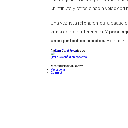
un minuto y otros cinco a velocidad m
Una vez lista rellenaremos la baase d
arriba con la buttercream. Y
para log
unos pistachos picados.
Bon apetit
Conforme a los criterios de
¿Por qué confiar en nosotros?
Más información sobre:
Mercadona
Gourmet