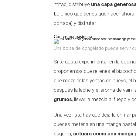
mitad, distribuye
una capa generosa 
Lo único que tienes que hacer ahora e
portada) y disfrutar.
Con crema pastelera
Una bolsa de congelado puede servir 
Si te gusta experimentar en la cocin
proponemos que rellenes el bizcocho
que mezclar las yemas de huevo, el hu
después la leche y el aroma de vainil
grumos
, llevar la mezcla al fuego y
Una vez lista hay que dejarla enfriar
puedes meterla en una manga pastele
esquina,
actuará como una manga p