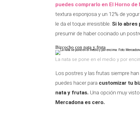
puedes comprarlo en El Horno de
textura esponjosa y un 12% de yogur g
le da el toque irresistible.
Si lo abres
presumir de haber cocinado un postre
Bizcocho con nata y fruta
La nata se pone en el medio y por enc
Los postres y las frutas siempre ha
puedes hacer para
customizar tu b
nata y frutas.
Una opción muy vistos
Mercadona es cero.