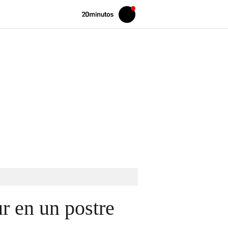
Volver
Iniciar
a
sesión
20MINUTOS.ES
r en un postre