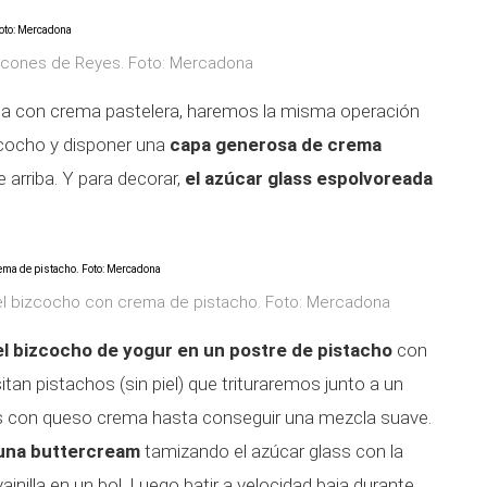
scones de Reyes. Foto: Mercadona
arta con crema pastelera, haremos la misma operación
izcocho y disponer una
capa generosa de crema
e arriba. Y para decorar,
el azúcar glass espolvoreada
 el bizcocho con crema de pistacho. Foto: Mercadona
l bizcocho de yogur en un postre de pistacho
con
tan pistachos (sin piel) que trituraremos junto a un
 con queso crema hasta conseguir una mezcla suave.
una buttercream
tamizando el azúcar glass con la
vainilla en un bol. Luego batir a velocidad baja durante