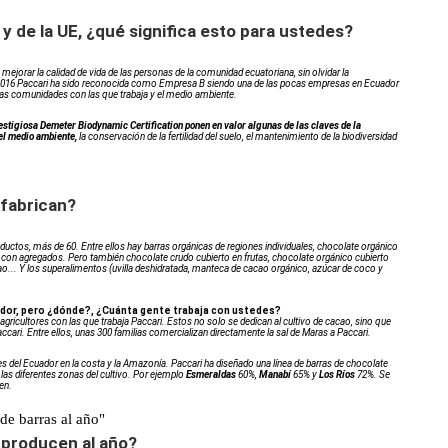
 y de la UE, ¿qué significa esto para ustedes?
a mejorar la calidad de vida de las personas de la comunidad ecuatoriana, sin olvidar la
 2016 Paccari ha sido reconocida como Empresa B siendo una de las pocas empresas en Ecuador
las comunidades con las que trabaja y el medio ambiente.
restigiosa Demeter Biodynamic Certification ponen en valor algunas de las claves de la
del medio ambiente,
la conservación de la fertilidad del suelo, el mantenimiento de la biodiversidad
 fabrican?
uctos, más de 60. Entre ellos hay barras orgánicas de regiones individuales, chocolate orgánico
 y con agregados. Pero también chocolate crudo cubierto en frutas, chocolate orgánico cubierto
ao... Y los superalimentos (uvilla deshidratada, manteca de cacao orgánico, azúcar de coco y
ador, pero ¿dónde?, ¿Cuánta gente trabaja con ustedes?
gricultores con las que trabaja Paccari. Estos no solo se dedican al cultivo de cacao, sino que
ari. Entre ellos, unas 300 familias comercializan directamente la sal de Maras a Paccari.
les del Ecuador en la costa y la Amazonía. Paccari ha diseñado una línea de barras de chocolate
 las diferentes zonas del cultivo. Por ejemplo
Esmeraldas
60%,
Manabí
65% y
Los Ríos
72%. Se
en.
de barras al año"
 producen al año?