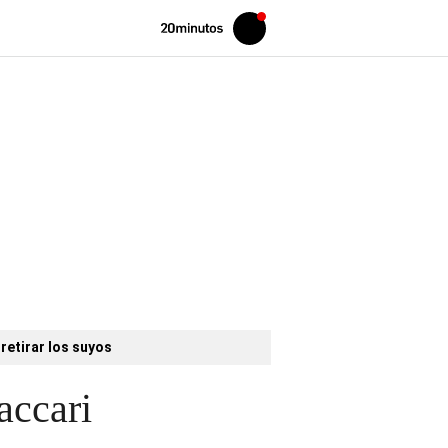
Volver
Iniciar
a
sesión
20MINUTOS.ES
retirar los suyos
accari