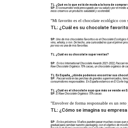
TL: ¿Qué es lo que está de moda a la hora de comprar
SP:
El consumidor está preocupado por su salud y por el medio 
inicio creamos un producto saludable y sostenible.
"Mi favorito es el chocolate ecológico con
TL: ¿Cuál es su chocolate favorit
SP:
Uno de mis chocolates favoritos es el Chocolate Ecológico 
vino, whisky, o ron. De hecho, una curiosidad es que el primer p
por eso es una de mis favoritas.
TL: ¿Cuál es su chocolate super ventas?
SP:
En los International Chocolate Awards 2021-2022, Paccari re
Raw Chocolate Orgánico 70% cacao, un chocolate orgánico de ca
TL: En España, ¿dónde podemos encontrar sus choco
SP:
Paccari está en las perchas de grandes supermercados, tie
consumidores responsables. En España estamos en El Corte Inglé
TL: ¿Cuál es el chocolate suyo que más se vende en 
SP:
El Raw Chocolate Orgánico 70% cacao.
"Envolver de forma responsable es un reto
TL: ¿Cómo se imagina su empresa
SP:
En los próximos 10 años pueden pasar muchas cosas que ya
gradual para cambiar nuestro packaging, con el objetivo de mostra