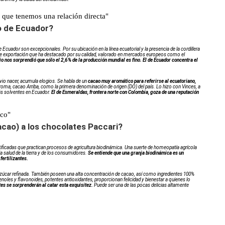
 que tenemos una relación directa"
o de Ecuador?
Ecuador son excepcionales. Por su ubicación en la línea ecuatorial y la presencia de la cordillera
o de exportación que ha destacado por su calidad, valorado en mercados europeos como el
io nos sorprendió que sólo el 2,6% de la producción mundial es fino. El de Ecuador concentra el
 vio nacer, acumula elogios. Se habla de un
cacao muy aromático para referirse al ecuatoriano,
roma, cacao Arriba, como la primera denominación de origen (DO) del país. Lo hizo con Vinces, a
s solventes en Ecuador.
El de Esmeraldas, frontera norte con Colombia, goza de una reputación
ico"
acao) a los chocolates Paccari?
tificadas que practican procesos de agricultura biodinámica. Una suerte de homeopatía agrícola
 salud de la tierra y de los consumidores.
Se entiende que una granja biodinámica es un
fertilizantes.
 azúcar refinada. También poseen una alta concentración de cacao, así como ingredientes 100%
noles y flavonoides, potentes antioxidantes, proporcionan felicidad y bienestar a quienes lo
tes se sorprenderán al catar esta exquisitez.
Puede ser una de las pocas delicias altamente