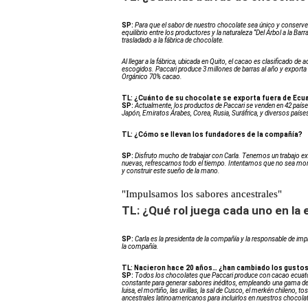
SP:
Para que el sabor de nuestro chocolate sea único y conserv
equilibrio entre los productores y la naturaleza ‘’Del Árbol a la B
trasladado a la fábrica de chocolate.
Al llegar a la fábrica, ubicada en Quito, el cacao es clasificado
escogidos. Paccari produce 3 millones de barras al año y expor
Orgánico 70% cacao.
TL: ¿Cuánto de su chocolate se exporta fuera de Ecu
SP:
Actualmente, los productos de Paccari se venden en 42 paíse
Japón, Emiratos Árabes, Corea, Rusia, Suráfrica, y diversos paí
TL:
¿Cómo se llevan los fundadores de la compañía?
SP:
Disfruto mucho de trabajar con Carla. Tenemos un trabajo ex
nuevas, refrescarnos todo el tiempo. Intentamos que no sea mon
y construir este sueño de la mano.
"Impulsamos los sabores ancestrales"
TL: ¿Qué rol juega cada uno en la
SP:
Carla es la presidenta de la compañía y la responsable de imp
la compañía.
TL: Nacieron hace 20 años… ¿han cambiado los gustos
SP:
Todos los chocolates que Paccari produce con cacao ecuator
constante para generar sabores inéditos, empleando una gama de i
luisa, el mortiño, las uvillas, la sal de Cusco, el merkén chileno,
ancestrales latinoamericanos para incluirlos en nuestros chocola