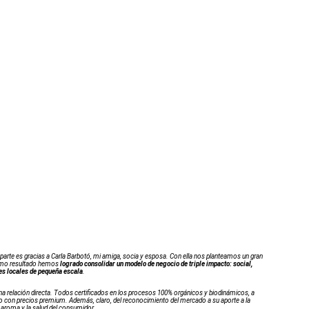
rte es gracias a Carla Barbotó, mi amiga, socia y esposa. Con ella nos planteamos un gran
Como resultado hemos
logrado consolidar un modelo de negocio de triple impacto: social,
res locales de pequeña escala
.
relación directa. Todos certificados en los procesos 100% orgánicos y biodinámicos, a
o con precios premium. Además, claro, del reconocimiento del mercado a su aporte a la
e aroma y la salud del consumidor.