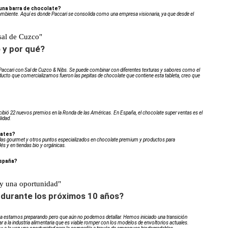
 una barra de chocolate?
ambiente. Aquí es donde Paccari se consolida como una empresa visionaria, ya que desde el
 sal de Cuzco"
o y por qué?
Paccari con Sal de Cuzco & Nibs. Se puede combinar con diferentes texturas y sabores como el
roducto que comercializamos fueron las pepitas de chocolate que contiene esta tableta, creo que
cibió 22 nuevos premios en la Ronda de las Américas. En España, el chocolate super ventas es el
lidad.
lates?
ndas gourmet y otros puntos especializados en chocolate premium y productos para
s y en tiendas bio y orgánicas.
España?
 y una oportunidad"
 durante los próximos 10 años?
 estamos preparando pero que aún no podemos detallar. Hemos iniciado una transición
r a la industria alimentaria que es viable romper con los modelos de envoltorios actuales.