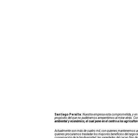
Santiago Peralta:
Nuestra empresa esta comprometida, y en pa
propósito del que no pudiéramos arrepentirnos al mirar atrás. 
ambiental y económico, el cual pone en el centro a los agriculto
Actualmente son más de cuatro mil, con quienes mantenemos una 
quienes procuramos trasladar los mayores beneficios del negoci
conservación de la biodiversidad, las variedades del cacao fino d