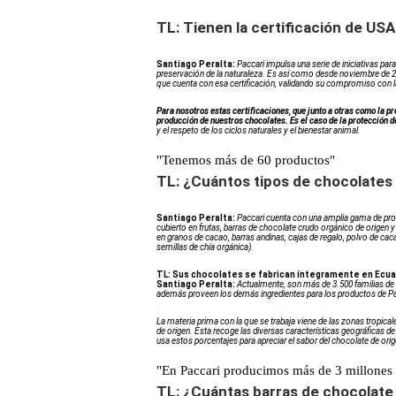
TL: Tienen la certificación de USA
Santiago Peralta:
Paccari impulsa una serie de iniciativas par
preservación de la naturaleza. Es así como desde noviembre de
que cuenta con esa certificación, validando su compromiso con 
Para nosotros estas certificaciones, que junto a otras como la p
producción de nuestros chocolates. Es el caso de la protección 
y el respeto de los ciclos naturales y el bienestar animal.
"Tenemos más de 60 productos"
TL: ¿Cuántos tipos de chocolates
Santiago Peralta:
Paccari cuenta con una amplia gama de prod
cubierto en frutas, barras de chocolate crudo orgánico de origen
en granos de cacao, barras andinas, cajas de regalo, polvo de cac
semillas de chía orgánica).
TL: Sus chocolates se fabrican íntegramente en Ecu
Santiago Peralta:
Actualmente, son más de 3.500 familias de a
además proveen los demás ingredientes para los productos de Pacc
La materia prima con la que se trabaja viene de las zonas tropica
de origen. Esta recoge las diversas características geográficas de
usa estos porcentajes para apreciar el sabor del chocolate de orig
"En Paccari producimos más de 3 millones 
TL: ¿Cuántas barras de chocolate