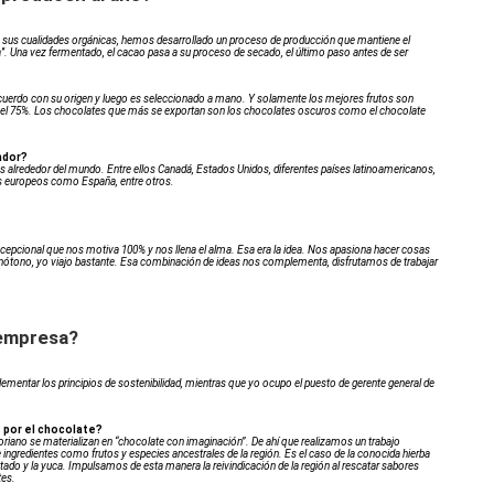
e sus cualidades orgánicas, hemos desarrollado un proceso de producción que mantiene el
arra’’. Una vez fermentado, el cacao pasa a su proceso de secado, el último paso antes de ser
 de acuerdo con su origen y luego es seleccionado a mano. Y solamente los mejores frutos son
ta el 75%. Los chocolates que más se exportan son los chocolates oscuros como el chocolate
ador?
s alrededor del mundo. Entre ellos Canadá, Estados Unidos, diferentes países latinoamericanos,
ses europeos como España, entre otros.
cepcional que nos motiva 100% y nos llena el alma. Esa era la idea. Nos apasiona hacer cosas
ótono, yo viajo bastante. Esa combinación de ideas nos complementa, disfrutamos de trabajar
 empresa?
lementar los principios de sostenibilidad, mientras que yo ocupo el puesto de gerente general de
 por el chocolate?
iano se materializan en “chocolate con imaginación”. De ahí que realizamos un trabajo
ngredientes como frutos y especies ancestrales de la región. Es el caso de la conocida hierba
 tostado y la yuca. Impulsamos de esta manera la reivindicación de la región al rescatar sabores
tes.