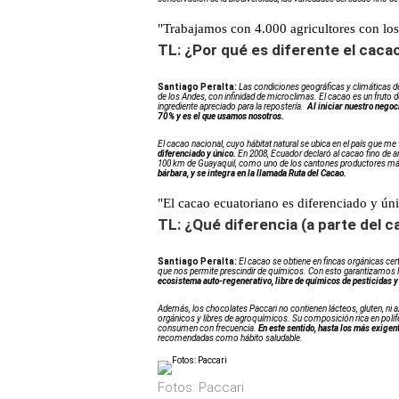
"Trabajamos con 4.000 agricultores con los
TL: ¿Por qué es diferente el caca
Santiago Peralta:
Las condiciones geográficas y climáticas de 
de los Andes, con infinidad de microclimas. El cacao es un frut
ingrediente apreciado para la repostería.
Al iniciar nuestro negoc
70% y es el que usamos nosotros.
El cacao nacional, cuyo hábitat natural se ubica en el país que me
diferenciado y único.
En 2008, Ecuador declaró al cacao fino de a
100 km de Guayaquil, como uno de los cantones productores má
bárbara, y se integra en la llamada Ruta del Cacao.
"El cacao ecuatoriano es diferenciado y ún
TL: ¿Qué diferencia (a parte del c
Santiago Peralta:
El cacao se obtiene en fincas orgánicas cer
que nos permite prescindir de químicos. Con esto garantizamos la
ecosistema auto-regenerativo, libre de químicos de pesticidas y 
Además, los chocolates Paccari no contienen lácteos, gluten, ni
orgánicos y libres de agroquímicos. Su composición rica en polife
consumen con frecuencia.
En este sentido, hasta los más exigen
recomendadas como hábito saludable.
Fotos: Paccari