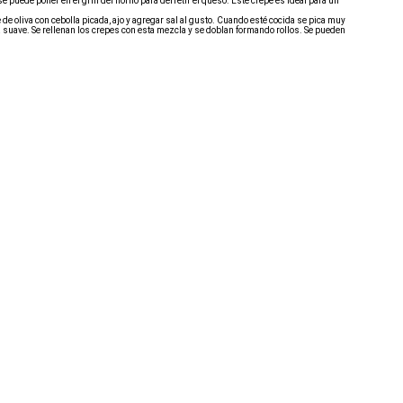
e puede poner en el grill del horno para derretir el queso. Este crepe es ideal para un
e de oliva con cebolla picada, ajo y agregar sal al gusto. Cuando esté cocida se pica muy
suave. Se rellenan los crepes con esta mezcla y se doblan formando rollos. Se pueden