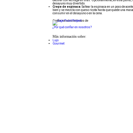
decorar con lechuga en tiras. Opcionalmente, en este punto, s
desayuno muy divertido.
Crepe de espinaca
: Saltear la espinaca en un poco de aceit
bien y se mezcla con queso ricota hasta que quede una masa 
consumir en el desayuno o en la cena.
Conforme a los criterios de
¿Por qué confiar en nosotros?
Más información sobre:
Lujo
Gourmet