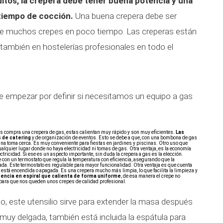
itos, la crepera debe tener buena potencia y una
tiempo de cocción.
Una buena crepera debe ser
n de muchos crepes en poco tiempo. Las creperas están
también en hostelerías profesionales en todo el
ue empezar por definir si necesitamos un equipo a gas
es compra una crepera de gas, estas calientan muy rápido y son muy eficientes.
Las
s de catering
y de organización de eventos. Esto se debe a que, con una bombona de gas
r una toma cerca. Es muy conveniente para fiestas en jardines y piscinas. Otro uso que
ualquier lugar donde no haya electricidad ni tomas de gas. Otra ventaja, es la economía
tricidad. Si ese es un aspecto importante, sin duda la crepera a gas es la elección.
 con un termostato que regula la temperatura con eficiencia, asegurando que la
da. Este termostato es regulable para mayor funcionalidad. Otra ventaja es que cuenta
está encendida o apagada. Es una crepera mucho más limpia, lo que facilita la limpieza y
stencia en espiral que calienta de forma uniforme
, de esa manera el crepe no
 para que nos queden unos crepes de calidad profesional.
llo, este utensilio sirve para extender la masa después
muy delgada, también está incluida la espátula para