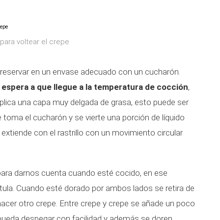
para voltear el crepe
y reservar en un envase adecuado con un cucharón.
 espera a que llegue a la temperatura de cocción
,
lica una capa muy delgada de grasa, esto puede ser
e toma el cucharón y se vierte una porción de líquido
xtiende con el rastrillo con un movimiento circular
para darnos cuenta cuando esté cocido, en ese
tula. Cuando esté dorado por ambos lados se retira de
 hacer otro crepe. Entre crepe y crepe se añade un poco
pueda despegar con facilidad y además se doren