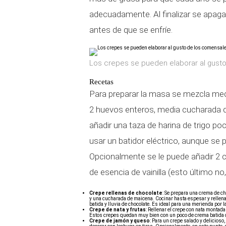
adecuadamente. Al finalizar se apaga
antes de que se enfríe.
Los crepes se pueden elaborar al gust
Recetas
Para preparar la masa se mezcla med
2 huevos enteros, media cucharada de
añadir una taza de harina de trigo po
usar un batidor eléctrico, aunque s
Opcionalmente se le puede añadir 2 
de esencia de vainilla (esto último no
Crepe rellenas de chocolate
: Se prepara una crema de c
y una cucharada de maicena. Cocinar hasta espesar y rellena
batida y lluvia de chocolate. Es ideal para una merienda por la
Crepe de nata y frutas
: Rellenar el crepe con nata montada 
Estos crepes quedan muy bien con un poco de crema batida
Crepe de jamón y queso
: Para un crepe salado y delicioso