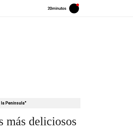
Volver
Iniciar
a
sesión
20MINUTOS.ES
 la Península"
s más deliciosos