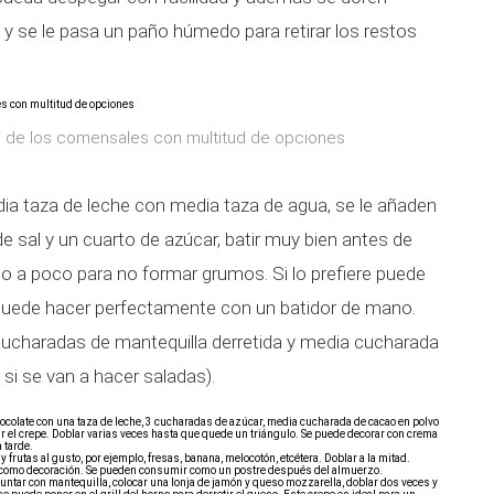
 y se le pasa un paño húmedo para retirar los restos
o de los comensales con multitud de opciones
ia taza de leche con media taza de agua, se le añaden
 sal y un cuarto de azúcar, batir muy bien antes de
co a poco para no formar grumos. Si lo prefiere puede
e puede hacer perfectamente con un batidor de mano.
cucharadas de mantequilla derretida y media cucharada
, si se van a hacer saladas).
hocolate con una taza de leche, 3 cucharadas de azúcar, media cucharada de cacao en polvo
r el crepe. Doblar varias veces hasta que quede un triángulo. Se puede decorar con crema
 tarde.
y frutas al gusto, por ejemplo, fresas, banana, melocotón, etcétera. Doblar a la mitad.
 como decoración. Se pueden consumir como un postre después del almuerzo.
, untar con mantequilla, colocar una lonja de jamón y queso mozzarella, doblar dos veces y