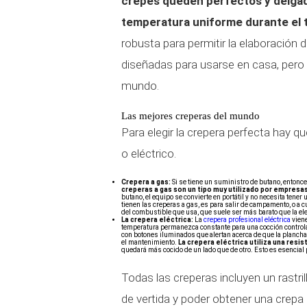
crepes queden perfectos y delgad
temperatura uniforme durante el 
robusta para permitir la elaboració
diseñadas para usarse en casa, pero 
mundo.
Las mejores creperas del mundo
Para elegir la crepera perfecta hay q
o eléctrico.
Crepera a gas:
Si se tiene un suministro de butano, entonc
creperas a gas son un tipo muy utilizado por empresa
butano, el equipo se convierte en portátil y no necesita tene
tienen las creperas a gas, es para salir de campamento, o a c
del combustible que usa, que suele ser más barato que la elec
La crepera eléctrica:
La
crepera profesional eléctrica
viene
temperatura permanezca constante para una cocción controla
con botones iluminados que alertan acerca de que la plancha 
el mantenimiento.
La crepera eléctrica utiliza una resi
quedará más cocido de un lado que de otro. Esto es esencial
Todas las creperas incluyen un rastri
de vertida y poder obtener una crepa 