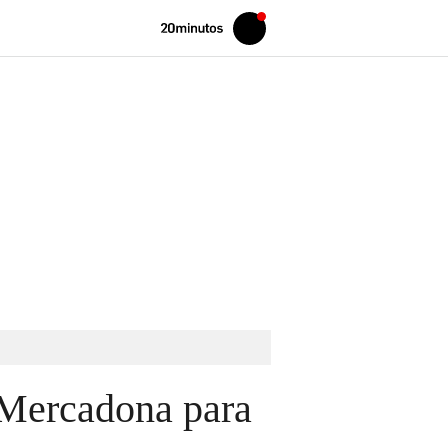
Volver
Iniciar
a
sesión
20MINUTOS.ES
 Mercadona para