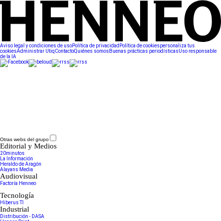
Aviso legal y condiciones de uso
Política de privacidad
Política de cookies
personaliza tus
cookies
Administrar Utiq
Contacto
Quiénes somos
Buenas prácticas periodísticas
Uso responsable
de la IA
Otras webs del grupo
Editorial y Medios
20minutos
La Información
Heraldo de Aragón
Alayans Media
Audiovisual
Factoría Henneo
Tecnología
Hiberus TI
Industrial
Distribución - DASA