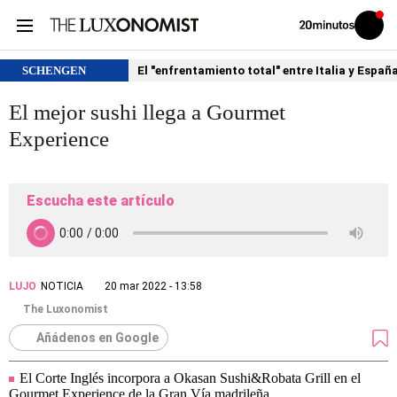
Volver
Iniciar
a
sesión
20MINUTOS.ES
SCHENGEN
El "enfrentamiento total" entre Italia y Españ
El mejor sushi llega a Gourmet
Experience
Escucha este artículo
LUJO
NOTICIA
20 mar 2022 - 13:58
The Luxonomist
Añádenos en Google
El Corte Inglés incorpora a Okasan Sushi&Robata Grill en el
Gourmet Experience de la Gran Vía madrileña.