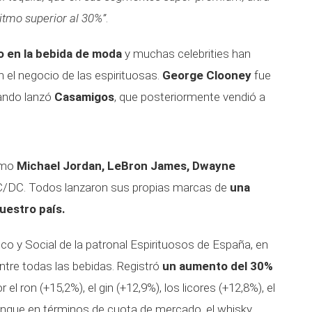
itmo superior al 30%”
.
do en la bebida de moda
y muchas celebrities han
 el negocio de las espirituosas.
George Clooney
fue
uando lanzó
Casamigos
, que posteriormente vendió a
omo
Michael Jordan, LeBron James, Dwayne
C/DC. Todos lanzaron sus propias marcas de
una
uestro país.
o y Social de la patronal Espirituosos de España, en
 entre todas las bebidas. Registró
un aumento del 30%
 el ron (+15,2%), el gin (+12,9%), los licores (+12,8%), el
Aunque en términos de cuota de mercado, el whisky