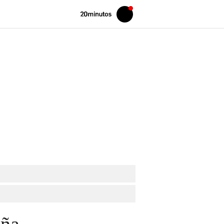
Volver
Iniciar
a
sesión
20MINUTOS.ES