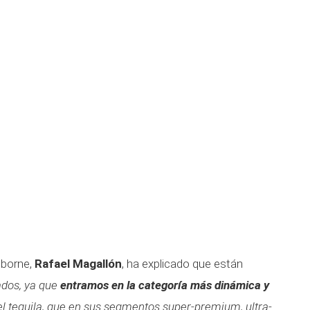
sborne,
Rafael Magallón
, ha explicado que están
ados, ya que
entramos en la categoría más dinámica y
l tequila, que en sus segmentos super-premium, ultra-