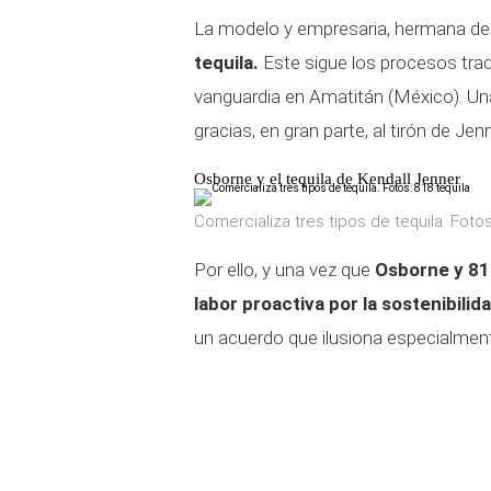
La modelo y empresaria, hermana de
tequila.
Este sigue los procesos tradi
vanguardia en Amatitán (México). Una
gracias, en gran parte, al tirón de Jenn
Osborne y el tequila de Kendall Jenner
Comercializa tres tipos de tequila. Fotos
Por ello, y una vez que
Osborne y 81
labor proactiva por la sostenibilid
un acuerdo que ilusiona especialment