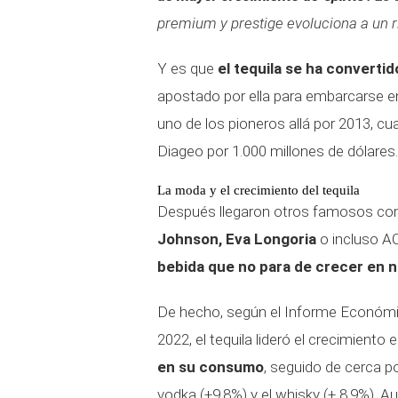
premium y prestige evoluciona a un r
Y es que
el tequila se ha converti
apostado por ella para embarcarse en
uno de los pioneros allá por 2013, c
Diageo por 1.000 millones de dólares.
La moda y el crecimiento del tequila
Después llegaron otros famosos c
Johnson, Eva Longoria
o incluso A
bebida que no para de crecer en n
De hecho, según el Informe Económic
2022, el tequila lideró el crecimiento
en su consumo
, seguido de cerca por
vodka (+9,8%) y el whisky (+ 8,9%). 