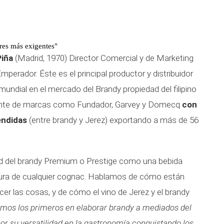
res más exigentes"
Piña
(Madrid, 1970) Director Comercial y de Marketing
erador. Éste es el principal productor y distribuidor
 mundial en el mercado del Brandy propiedad del filipino
rente de marcas como Fundador, Garvey y Domecq
con
endidas
(entre brandy y Jerez) exportando a más de 56
idad del brandy Premium o Prestige como una bebida
ltura de cualquier cognac. Hablamos de cómo están
er las cosas, y de cómo el vino de Jerez y el brandy
imos los primeros en elaborar brandy a mediados del
 por su versatilidad en la gastronomía conquistando los