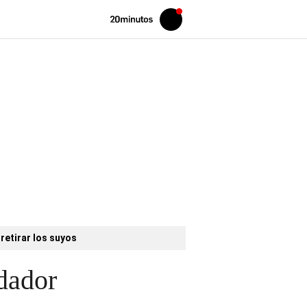
Volver
Iniciar
a
sesión
20MINUTOS.ES
retirar los suyos
dador