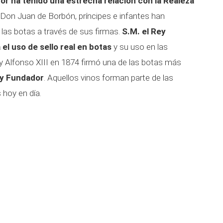
r ha tenido una estrecha relación con la Realeza
 Don Juan de Borbón, príncipes e infantes han
 las botas a través de sus firmas.
S.M. el Rey
el uso de sello real en botas
y su uso en las
Rey Alfonso XIII en 1874 firmó una de las botas más
dy Fundador
. Aquellos vinos forman parte de las
 hoy en día.