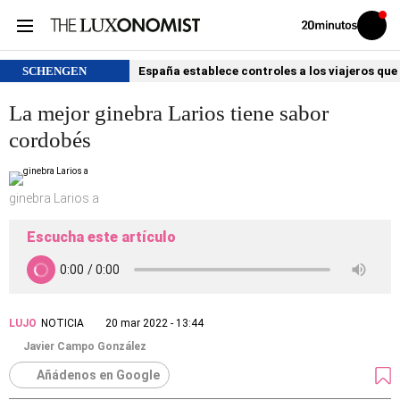
Volver
Iniciar
a
sesión
20MINUTOS.ES
SCHENGEN
España establece controles a los viajeros que 
La mejor ginebra Larios tiene sabor
cordobés
ginebra Larios a
Escucha este artículo
LUJO
NOTICIA
20 mar 2022 - 13:44
Javier Campo González
Añádenos en Google