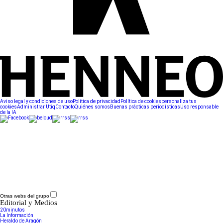
Aviso legal y condiciones de uso
Política de privacidad
Política de cookies
personaliza tus
cookies
Administrar Utiq
Contacto
Quiénes somos
Buenas prácticas periodísticas
Uso responsable
de la IA
Otras webs del grupo
Editorial y Medios
20minutos
La Información
Heraldo de Aragón