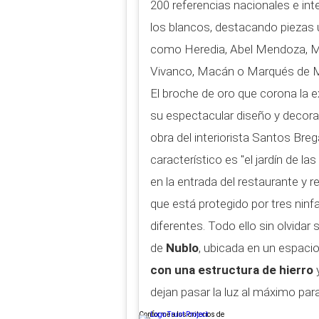
200 referencias nacionales e int
los blancos, destacando piezas ú
como Heredia, Abel Mendoza, M
Vivanco, Macán o Marqués de Mur
El broche de oro que corona la 
su espectacular diseño y decorac
obra del interiorista Santos Br
característico es "el jardín de l
en la entrada del restaurante y re
que está protegido por tres ninf
diferentes. Todo ello sin olvida
de
Nublo
, ubicada en un espaci
con una estructura de hierro
y
dejan pasar la luz al máximo para 
Conforme a los criterios de