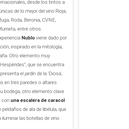
ernacionales, desde los tintos a
nicas de lo mejor del vino Rioja,
uga, Roda, Beronia, CVNE,
rieta, entre otros.
experiencia
Nublo
viene dado por
ión, inspirado en la mitología,
egaña. Otro elemento muy
as Hespérides", que se encuentra
presenta el jardín de la 'Diosa',
as en tres paredes o altares
r su bodega, otro elemento clave
o con
una escalera de caracol
 peldaños de ala de libélula, que
iluminar las botellas de vino.