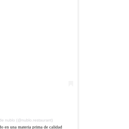
de nublo (@nublo.restaurant)
do en una materia prima de calidad