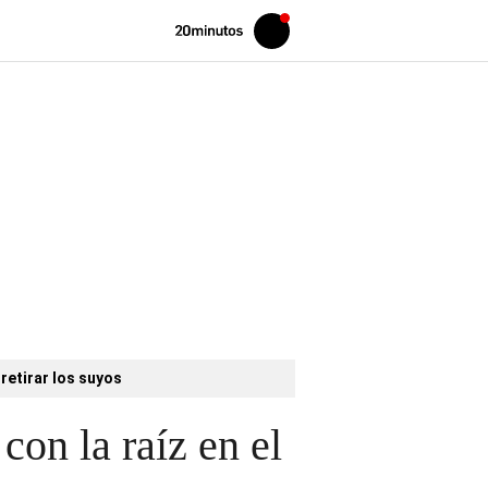
Volver
Iniciar
a
sesión
20MINUTOS.ES
retirar los suyos
con la raíz en el