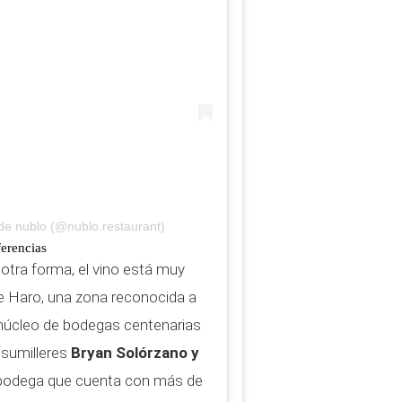
de nublo (@nublo.restaurant)
erencias
tra forma, el vino está muy
e Haro, una zona reconocida a
l núcleo de bodegas centenarias
sumilleres
Bryan Solórzano y
bodega que cuenta con más de