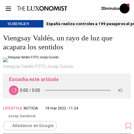
Volver
Iniciar
a
sesión
20MINUTOS.ES
SCHENGEN
España realiza controles a 199 pasajeros el p
Viengsay Valdés, un rayo de luz que
acapara los sentidos
Viengsay Valdés FOTO Josep Guindo
Escucha este artículo
LIFESTYLE
NOTICIA
18 mar 2022 - 11:24
Josep Sandoval
Añádenos en Google