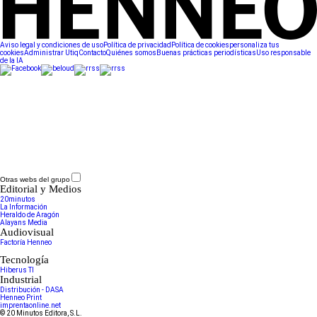
Aviso legal y condiciones de uso
Política de privacidad
Política de cookies
personaliza tus
cookies
Administrar Utiq
Contacto
Quiénes somos
Buenas prácticas periodísticas
Uso responsable
de la IA
Otras webs del grupo
Editorial y Medios
20minutos
La Información
Heraldo de Aragón
Alayans Media
Audiovisual
Factoría Henneo
Tecnología
Hiberus TI
Industrial
Distribución - DASA
Henneo Print
imprentaonline.net
© 20 Minutos Editora, S.L.