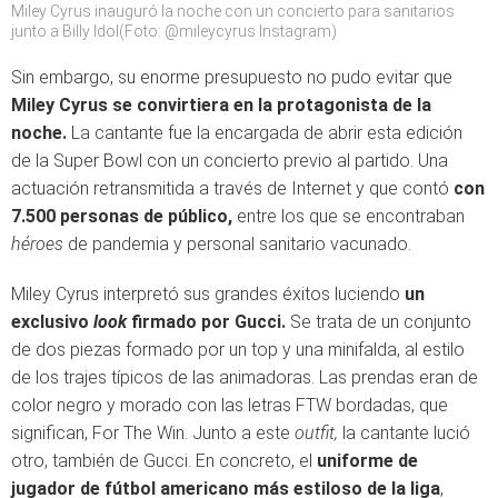
Miley Cyrus inauguró la noche con un concierto para sanitarios
junto a Billy Idol(Foto: @mileycyrus Instagram)
Sin embargo, su enorme presupuesto no pudo evitar que
Miley Cyrus se convirtiera en la protagonista de la
noche.
La cantante fue la encargada de abrir esta edición
de la Super Bowl con un concierto previo al partido. Una
actuación retransmitida a través de Internet y que contó
con
7.500 personas de público,
entre los que se encontraban
héroes
de pandemia y personal sanitario vacunado.
Miley Cyrus interpretó sus grandes éxitos luciendo
un
exclusivo
look
firmado por Gucci.
Se trata de un conjunto
de dos piezas formado por un top y una minifalda, al estilo
de los trajes típicos de las animadoras. Las prendas eran de
color negro y morado con las letras FTW bordadas, que
significan, For The Win. Junto a este
outfit,
la cantante lució
otro, también de Gucci. En concreto, el
uniforme de
jugador de fútbol americano más estiloso de la liga
,