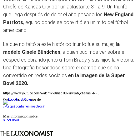
Chiefs de Kansas City por un aplastante 31 a 9. Un triunfo
que llega después de dejar el año pasado los
New England
Patriots
, equipo donde se convirtió en un mito del fútbol
americano.
La que no faltó a este histórico triunfo fue su mujer,
la
modelo
Gisele Bündchen
, a quien pudimos ver sobre el
césped celebrando junto a Tom Brady y sus hijos la victoria.
Una fotografía besándose sobre el campo que se ha
convertido en redes sociales
en la imagen de la Super
Bowl 2020.
https://www.youtube.com/watch?v=9rhadTURsrw&ab_channel=NFL
Conforme a los criterios de
¿Por qué confiar en nosotros?
Más información sobre:
Super Bowl