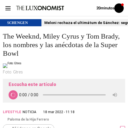
Volver
Iniciar
a
sesión
20MINUTOS.ES
SCHENGEN
Meloni rechaza el ultimátum de Sánchez: segu
The Weeknd, Miley Cyrus y Tom Brady,
los nombres y las anécdotas de la Super
Bowl
Foto: Gtres
Escucha este artículo
LIFESTYLE
NOTICIA
18 mar 2022 - 11:18
Paloma de la Hija Ferrero