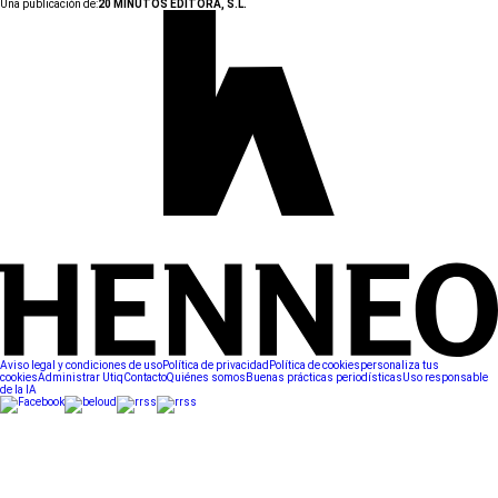
Una publicación de:
20 MINUTOS EDITORA, S.L.
Aviso legal y condiciones de uso
Política de privacidad
Política de cookies
personaliza tus
cookies
Administrar Utiq
Contacto
Quiénes somos
Buenas prácticas periodísticas
Uso responsable
de la IA