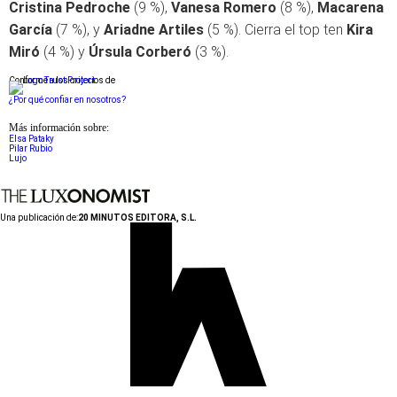
Cristina Pedroche
(9 %),
Vanesa Romero
(8 %),
Macarena
García
(7 %), y
Ariadne Artiles
(5 %). Cierra el top ten
Kira
Miró
(4 %) y
Úrsula Corberó
(3 %).
Conforme a los criterios de
¿Por qué confiar en nosotros?
Más información sobre:
Elsa Pataky
Pilar Rubio
Lujo
Una publicación de:
20 MINUTOS EDITORA, S.L.