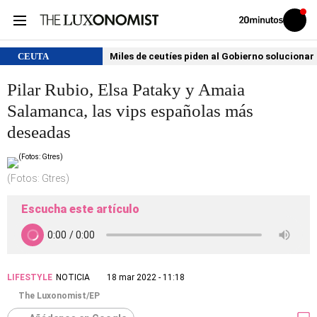
Volver
Iniciar
a
sesión
20MINUTOS.ES
CEUTA
Miles de ceutíes piden al Gobierno solucionar
Pilar Rubio, Elsa Pataky y Amaia
Salamanca, las vips españolas más
deseadas
(Fotos: Gtres)
Escucha este artículo
LIFESTYLE
NOTICIA
18 mar 2022 - 11:18
The Luxonomist/EP