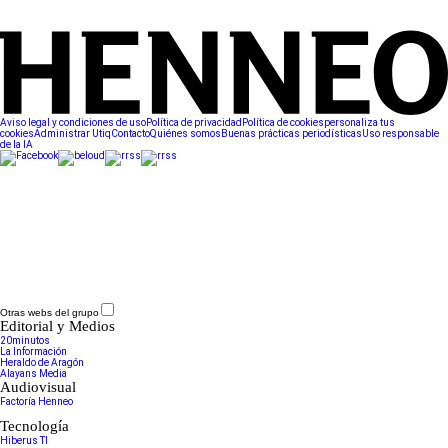
Aviso legal y condiciones de uso
Política de privacidad
Política de cookies
personaliza tus
cookies
Administrar Utiq
Contacto
Quiénes somos
Buenas prácticas periodísticas
Uso responsable
de la IA
Otras webs del grupo
Editorial y Medios
20minutos
La Información
Heraldo de Aragón
Alayans Media
Audiovisual
Factoría Henneo
Tecnología
Hiberus TI