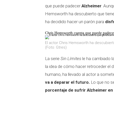
que puede padecer
Alzheimer
. Aunq
Hemsworth ha descubierto que tiene un
ha decidido hacer un parón para
disf
Chris Hemsworth cuenta que puede padece
El actor Chris Hemsworth ha descubiert
(Foto: Gtres)
La serie
Sin Límites
le ha cambiado la
la idea de cómo hacer retroceder el d
humano, ha llevado al actor a somet
va a deparar el futuro.
Lo que no se
porcentaje de sufrir Alzheimer en