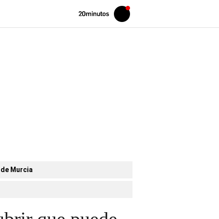
Volver
Iniciar
a
sesión
20MINUTOS.ES
 de Murcia