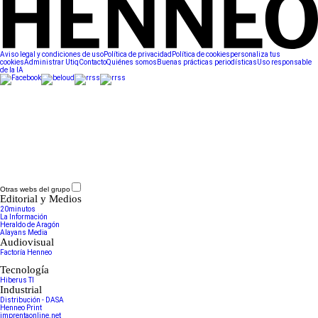
Aviso legal y condiciones de uso
Política de privacidad
Política de cookies
personaliza tus
cookies
Administrar Utiq
Contacto
Quiénes somos
Buenas prácticas periodísticas
Uso responsable
de la IA
Otras webs del grupo
Editorial y Medios
20minutos
La Información
Heraldo de Aragón
Alayans Media
Audiovisual
Factoría Henneo
Tecnología
Hiberus TI
Industrial
Distribución - DASA
Henneo Print
imprentaonline.net